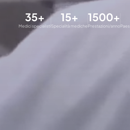
35+
15+
1500+
Medici specialisti
Specialità mediche
Prestazioni/anno
Paesi