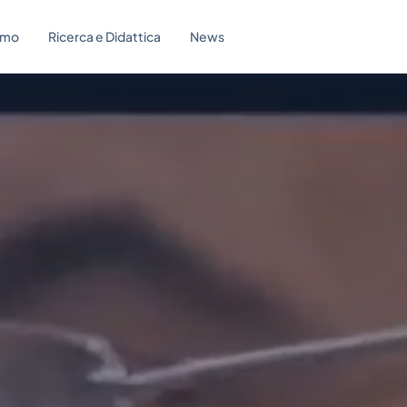
amo
Ricerca e Didattica
News