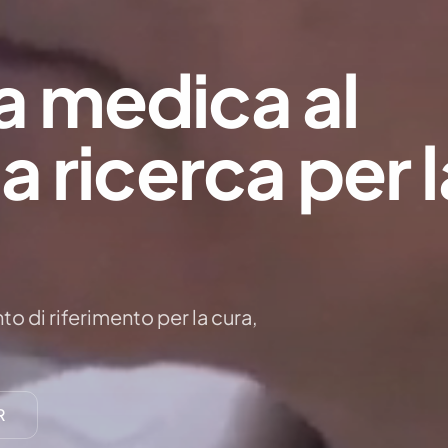
a medica al
la ricerca per 
o di riferimento per la cura,
R